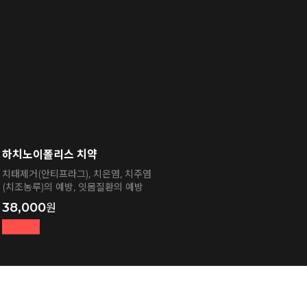
하치노이폴리스 치약
치태제거(안티프라그), 치은염, 치주염
(치조농루)의 예방, 잇몸질환의 예방
38,000