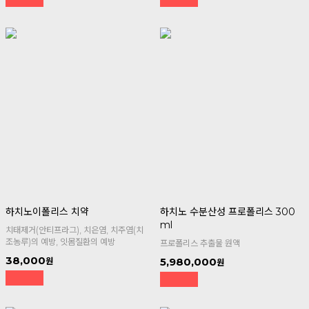
하치노이폴리스 치약
하치노 수분산성 프로폴리스 300
ml
치태제거(안티프라그), 치은염, 치주염(치
조농루)의 예방, 잇몸질환의 예방
프로폴리스 추출물 원액
38,000
5,980,000