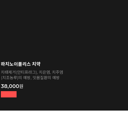
하치노이폴리스 치약
치태제거(안티프라그), 치은염, 치주염
(치조농루)의 예방, 잇몸질환의 예방
38,000