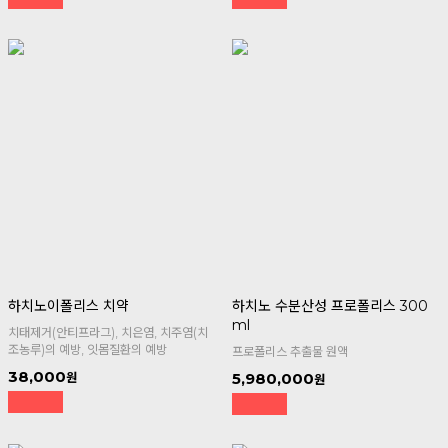
하치노이폴리스 치약
하치노 수분산성 프로폴리스 300
ml
치태제거(안티프라그), 치은염, 치주염(치
조농루)의 예방, 잇몸질환의 예방
프로폴리스 추출물 원액
38,000
5,980,000