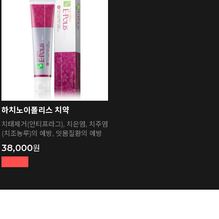
하치노이폴리스 치약
치태제거(안티프라그), 치은염, 치주염
(치조농루)의 예방, 잇몸질환의 예방
38,000