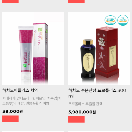
하치노이폴리스 치약
하치노 수분산성 프로폴리스 300
ml
치태제거(안티프라그), 치은염, 치주염(치
조농루)의 예방, 잇몸질환의 예방
프로폴리스 추출물 원액
38,000
5,980,000